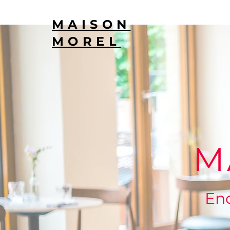
MAISON
MOREL
M
End