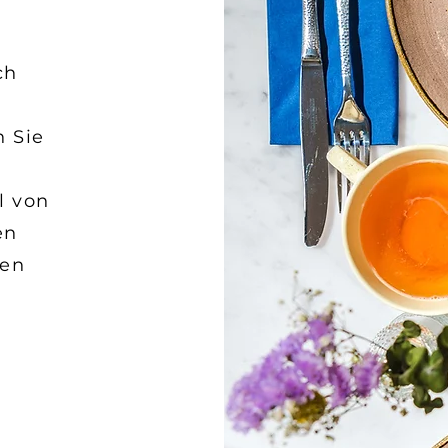
ch
n Sie
l von
en
ten