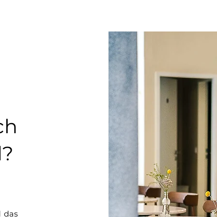
ch
d?
d das