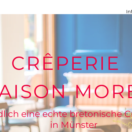
In
CRÊPERIE
AISON MOR
lich eine echte bretonische C
in Münster